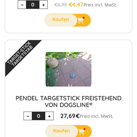
€
4,47
−
+
€
8,95
Preis incl. MwSt.
T
A
R
G
E
T
-
S
T
C
K
T
A
R
G
E
T
S
T
A
I
B
PENDEL TARGETSTICK FREISTEHEND
VON DOGSLINE®
27,69
€
−
+
Preis incl. MwSt.