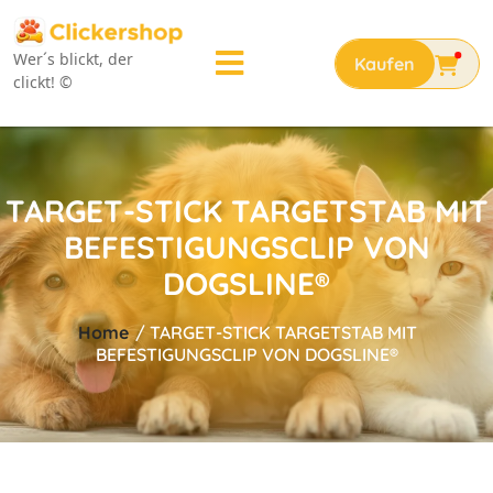
Wer´s blickt, der
clickt! ©
TARGET-STICK TARGETSTAB MIT
BEFESTIGUNGSCLIP VON
DOGSLINE®
Home
/
TARGET-STICK TARGETSTAB MIT
BEFESTIGUNGSCLIP VON DOGSLINE®