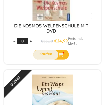
,
,
DIE KOSMOS WELPENSCHULE MIT
DVD
Preis incl.
€
24,99
−
+
€
55,80
MwSt.
BÜCHER