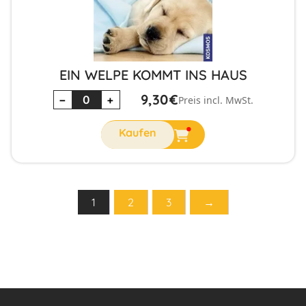
EIN WELPE KOMMT INS HAUS
9,30
€
−
+
Preis incl. MwSt.
1
2
3
→