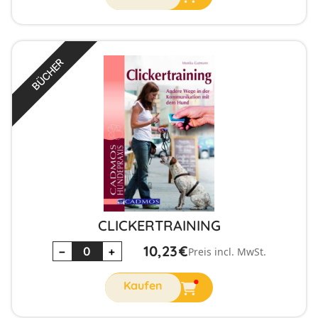
BÜCHER
CLICKERTRAINING
10,23
€
−
+
Preis incl. MwSt.