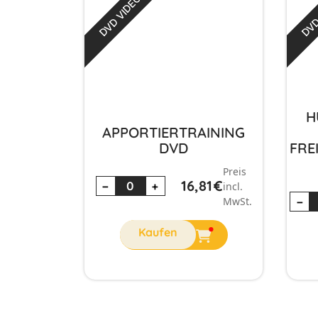
DVD VIDEO
DVD
H
APPORTIERTRAINING
DVD
FRE
Preis
16,81
€
−
+
incl.
MwSt.
−