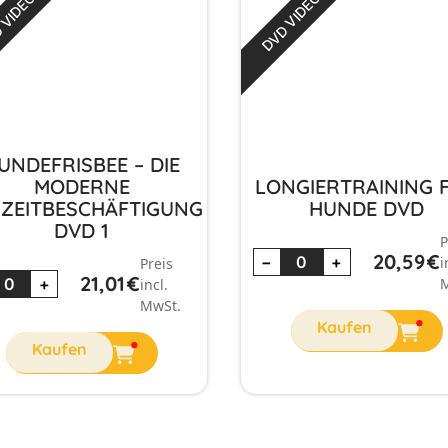
 VIDEO
DVD VIDEO
UNDEFRISBEE – DIE
MODERNE
LONGIERTRAINING 
IZEITBESCHÄFTIGUNG
HUNDE DVD
DVD 1
P
20,59
€
−
+
i
Preis
21,01
€
M
+
incl.
MwSt.