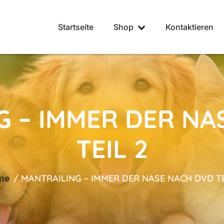
Startseite
Shop
Kontaktieren
G – IMMER DER NA
TEIL 2
me
/
MANTRAILING – IMMER DER NASE NACH DVD TE