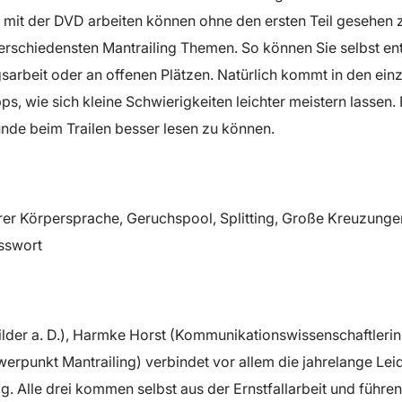
 mit der DVD arbeiten können ohne den ersten Teil gesehen z
e verschiedensten Mantrailing Themen. So können Sie selbst 
ngsarbeit oder an offenen Plätzen. Natürlich kommt in den ein
ps, wie sich kleine Schwierigkeiten leichter meistern lassen. 
unde beim Trailen besser lesen zu können.
rer Körpersprache, Geruchspool, Splitting, Große Kreuzungen
sswort
ilder a. D.), Harmke Horst (Kommunikationswissenschaftlerin u
erpunkt Mantrailing) verbindet vor allem die jahrelange Leide
g. Alle drei kommen selbst aus der Ernstfallarbeit und führe