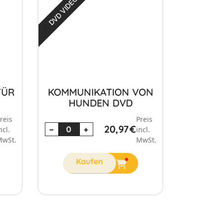
DVD VIDEO
FÜR
KOMMUNIKATION VON
HUNDEN DVD
reis
Preis
20,97
€
−
+
ncl.
incl.
wSt.
MwSt.