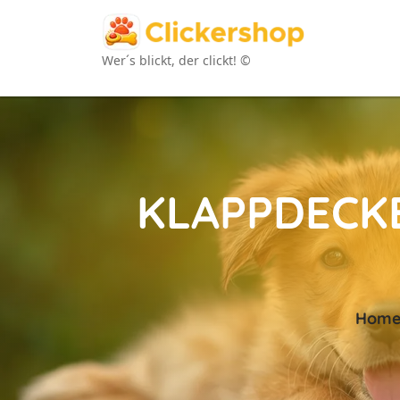
Wer´s blickt, der clickt! ©
KLAPPDECKE
Hom