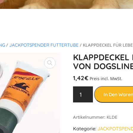
/
/ KLAPPDECKEL FÜR LEB
NG
JACKPOTSPENDER FUTTERTUBE
KLAPPDECKEL 
VON DOGSLIN
1,42
€
Preis incl. MwSt.
In Den Ware
Artikelnummer:
KLDE
Kategorie:
JACKPOTSPEND