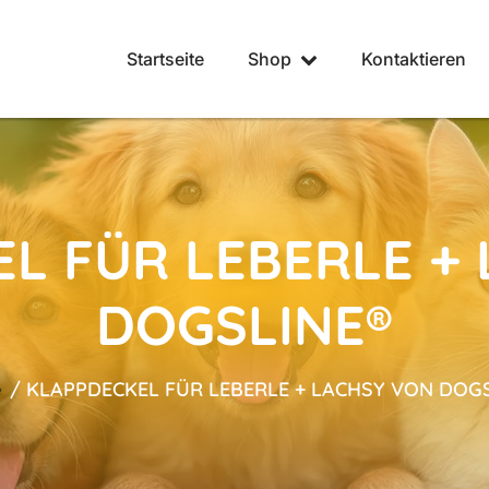
Startseite
Shop
Kontaktieren
L FÜR LEBERLE +
DOGSLINE®
e
/
KLAPPDECKEL FÜR LEBERLE + LACHSY VON DOG