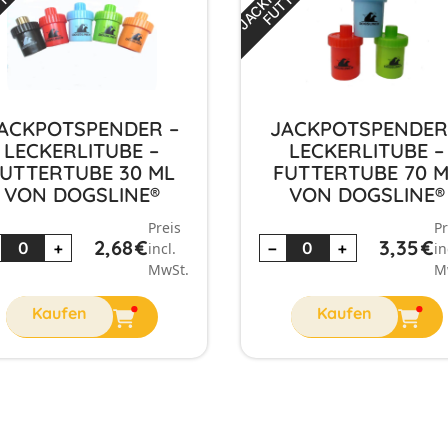
ACKPOTSPENDER –
JACKPOTSPENDER
LECKERLITUBE –
LECKERLITUBE –
UTTERTUBE 30 ML
FUTTERTUBE 70 
VON DOGSLINE®
VON DOGSLINE®
Preis
Pr
2,68
€
3,35
€
+
−
+
incl.
in
MwSt.
M