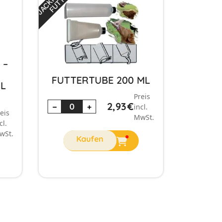
 –
FUTTERTUBE 200 ML
ML
Preis
2,93
€
−
+
incl.
eis
MwSt.
cl.
wSt.