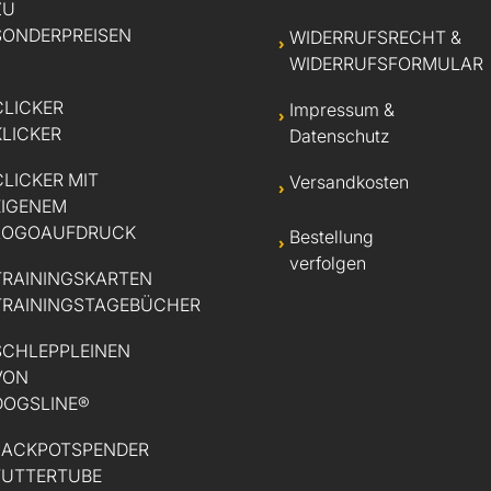
ZU
SONDERPREISEN
WIDERRUFSRECHT &
WIDERRUFSFORMULAR
CLICKER
Impressum &
KLICKER
Datenschutz
CLICKER MIT
Versandkosten
EIGENEM
LOGOAUFDRUCK
Bestellung
verfolgen
TRAININGSKARTEN
TRAININGSTAGEBÜCHER
SCHLEPPLEINEN
VON
DOGSLINE®
JACKPOTSPENDER
FUTTERTUBE