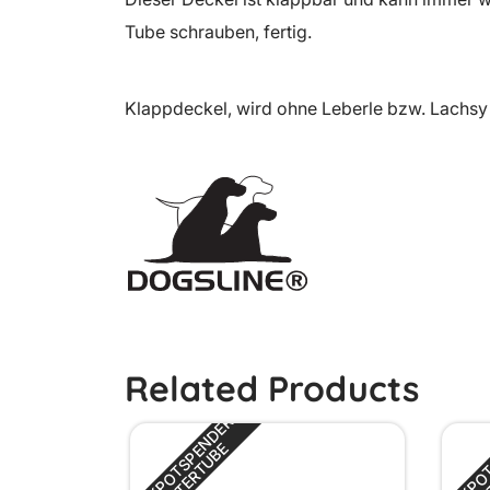
Tube schrauben, fertig.
Klappdeckel, wird ohne Leberle bzw. Lachsy g
Related Products
J
A
C
K
P
O
T
S
P
E
N
D
E
R
F
U
T
T
E
R
T
U
B
E