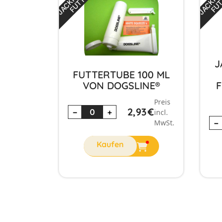
J
FUTTERTUBE 100 ML
VON DOGSLINE®
F
Preis
2,93
€
−
+
incl.
MwSt.
−