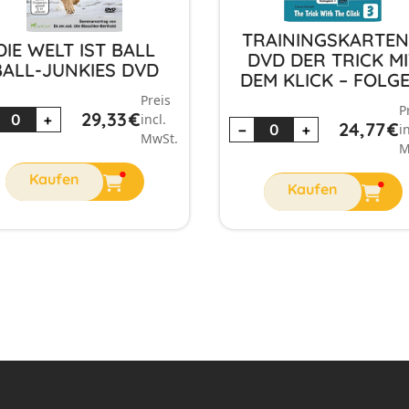
TRAININGSKARTEN
DIE WELT IST BALL
DVD DER TRICK MI
BALL-JUNKIES DVD
DEM KLICK – FOLGE
Preis
P
29,33
€
+
incl.
24,77
€
−
+
i
MwSt.
M