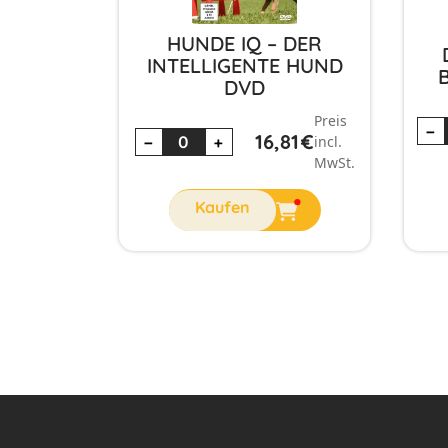
HUNDE IQ – DER
INTELLIGENTE HUND
DVD
Preis
−
16,81
€
−
+
incl.
MwSt.