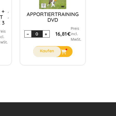
 +
,
APPORTIERTRAINING
T
,
DVD
 3
Preis
reis
16,81
€
−
+
incl.
ncl.
MwSt.
wSt.