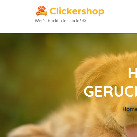
Wer´s blickt, der clickt! ©
GERUC
Hom