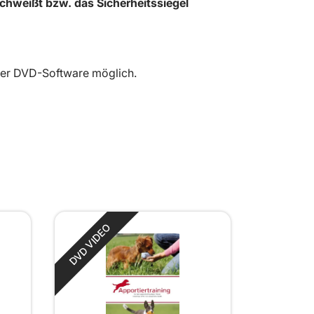
chweißt bzw. das Sicherheitssiegel
iner DVD-Software möglich.
DVD VIDEO