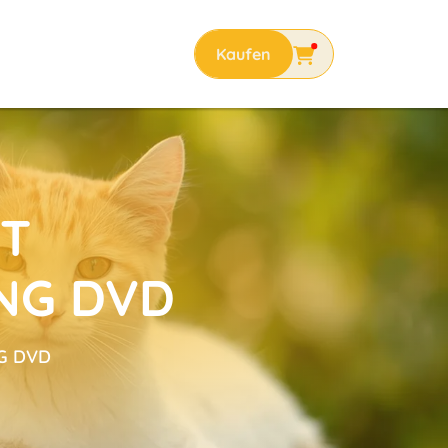
T
NG DVD
G DVD