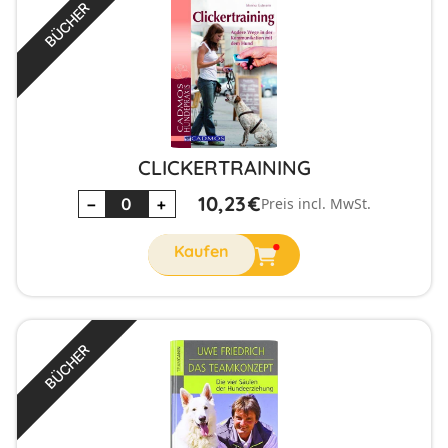
BÜCHER
CLICKERTRAINING
10,23
€
−
+
Preis incl. MwSt.
BÜCHER