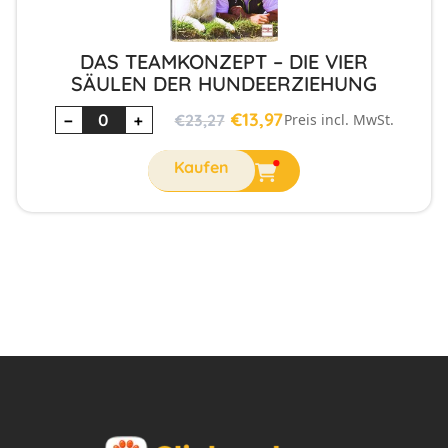
DAS TEAMKONZEPT – DIE VIER
SÄULEN DER HUNDEERZIEHUNG
€
13,97
−
+
€
23,27
Preis incl. MwSt.