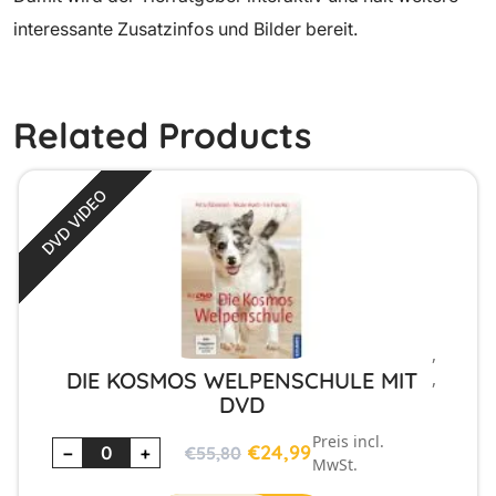
interessante Zusatzinfos und Bilder bereit.
Related Products
*
R
E
S
T
P
O
S
T
E
N
Z
U
S
O
N
D
E
R
P
R
E
I
S
E
N
*
DVD VIDEO
BÜCHER
,
DIE KOSMOS WELPENSCHULE MIT
,
DVD
Preis incl.
€
24,99
−
+
€
55,80
MwSt.