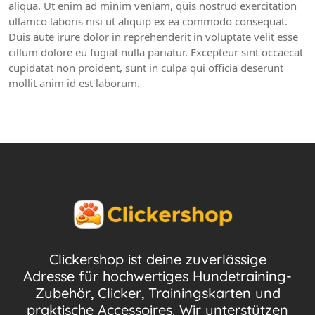
aliqua. Ut enim ad minim veniam, quis nostrud exercitation
ullamco laboris nisi ut aliquip ex ea commodo consequat.
Duis aute irure dolor in reprehenderit in voluptate velit esse
cillum dolore eu fugiat nulla pariatur. Excepteur sint occaecat
cupidatat non proident, sunt in culpa qui officia deserunt
mollit anim id est laborum.
Clickershop ist deine zuverlässige
Adresse für hochwertiges Hundetraining-
Zubehör, Clicker, Trainingskarten und
praktische Accessoires. Wir unterstützen