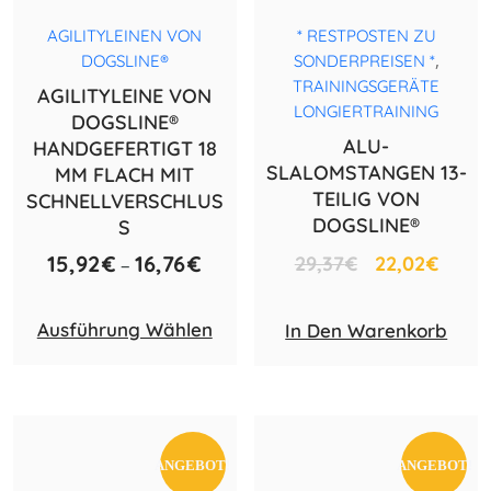
AGILITYLEINEN VON
* RESTPOSTEN ZU
,
DOGSLINE®
SONDERPREISEN *
TRAININGSGERÄTE
AGILITYLEINE VON
LONGIERTRAINING
DOGSLINE®
ALU-
HANDGEFERTIGT 18
SLALOMSTANGEN 13-
MM FLACH MIT
TEILIG VON
SCHNELLVERSCHLUS
DOGSLINE®
S
15,92
€
16,76
€
29,37
€
22,02
€
–
Ausführung Wählen
In Den Warenkorb
ANGEBOT!
ANGEBOT!