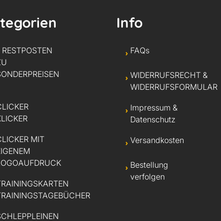
tegorien
Info
* RESTPOSTEN
FAQs
ZU
SONDERPREISEN
WIDERRUFSRECHT &
WIDERRUFSFORMULAR
CLICKER
Impressum &
KLICKER
Datenschutz
CLICKER MIT
Versandkosten
EIGENEM
LOGOAUFDRUCK
Bestellung
verfolgen
TRAININGSKARTEN
TRAININGSTAGEBÜCHER
SCHLEPPLEINEN