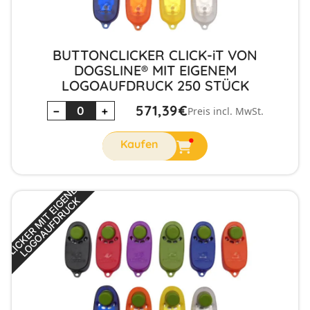
BUTTONCLICKER CLICK-iT VON
DOGSLINE® MIT EIGENEM
LOGOAUFDRUCK 250 STÜCK
571,39
€
−
+
Preis incl. MwSt.
C
L
I
C
K
E
R
M
I
T
E
I
G
N
E
M
L
O
G
O
A
U
F
D
R
U
C
E
K