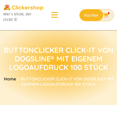
Wer´s blickt, der
clickt! ©
BUTTONCLICKER CLICK-IT VON
DOGSLINE® MIT EIGENEM
LOGOAUFDRUCK 100 STÜCK
Home
/ BUTTONCLICKER CLICK-iT VON DOGSLINE® MIT
EIGENEM LOGOAUFDRUCK 100 STÜCK