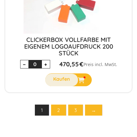
CLICKERBOX VOLLFARBE MIT
EIGENEM LOGOAUFDRUCK 200
STÜCK
470,55
€
−
+
Preis incl. MwSt.
1
2
3
→