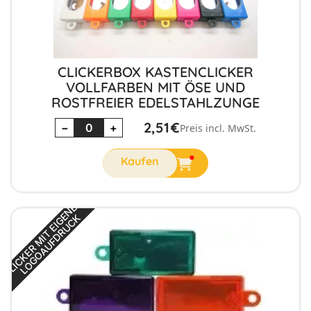
CLICKERBOX KASTENCLICKER
VOLLFARBEN MIT ÖSE UND
ROSTFREIER EDELSTAHLZUNGE
2,51
€
−
+
Preis incl. MwSt.
C
L
I
C
K
E
R
M
I
T
E
I
G
N
E
M
L
O
G
O
A
U
F
D
R
U
C
E
K